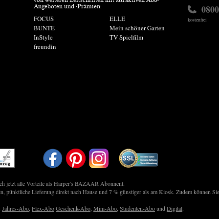
von weiteren Zeitschriften mit attraktiven Abo-
0800
Angeboten und -Prämien:
FOCUS
ELLE
kostenfrei
BUNTE
Mein schöner Garten
InStyle
TV Spielfilm
freundin
ich jetzt alle Vorteile als Harper's BAZAAR Abonnent.
n, pünktliche Lieferung direkt nach Hause und 7 % günstiger als am Kiosk. Zudem können Sie
:
Jahres-Abo
,
Flex-Abo
Geschenk-Abo
,
Mini-Abo
,
Studenten-Abo
und
Digital
.