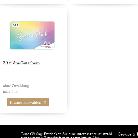
30 € dm-Gutschein
ohne Zuzahlung
mehr Info
Prämie auswählen
BurdaVerlag: Entdecken Sie eine interessante Auswahl
Service & 